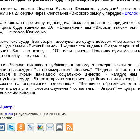
відомила адвокат Зварича Руслана Юхименко, досудовий розгляд 
если на 27 серпня через клопотання «Високого замку», передає
«Вголос
та клопотала про зміну відповідача, оскільки вона не є юридичною о
відача буде змінено на ЗАТ «Видавничий дім «Високий замок», який
у», — сказала Юхименко.
аємо, екс-суддя Ігор Зварич звернувся до суду з позовом «про захист че
сті» до газети «Високий замок» і журналіста видання Омара Узарашвілі
ьних збитків по позову — 100 тисяч гривень. Половину суми має вип
а, половину — журналіст.
ння Зварича викликала публікація в одному з номерів газети за кві
или правосуддя “за прейскурантом” Зварича”. “Людина, її честь і гі
ються в Україні найвищою соціальною цінністю”, - нагадує нам
итуції екс-суддя. Він категорично заперечує, що йому носили хабарі, і
ражено на оперативних відеозаписах. “Виключно образливим для
не в даній статті словосполучення “посівальник І. Зварич”, — цитує п
 львівське видання.
-Центр»
ія:
Львів
| Опубліковано: 19.08.2009 16:45
і слова: