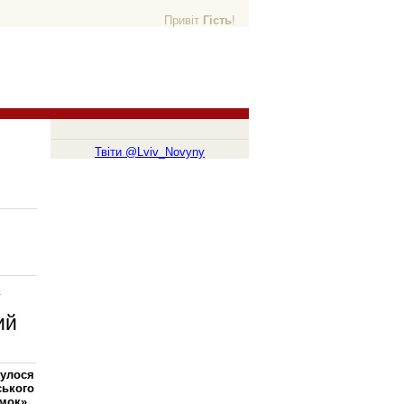
Привіт
Гість
!
Твіти @Lviv_Novyny
у
ий
булося
ького
амок».