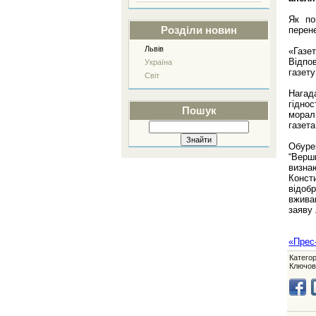
Як по
перен
Розділи новин
Львів
«Газе
Відпо
Україна
газет
Світ
Нагад
гідно
Пошук
морал
газет
Обуре
“Верш
визна
Конст
відоб
вжива
заяву
«Прес
Категор
Ключов