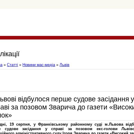
лікації
на
»
Статті
»
Новини мас-медіа
»
Львів
ьвові відбулося перше судове засідання 
аві за позовом Зварича до газети «Висок
мок»
дні, 19 серпня, у Франківському районному суді м.Львова від
е судове засідання у справі за позовом екс-голови Львівс
ційного адміністративного суду Ігоря Зварича до газети «Високий з