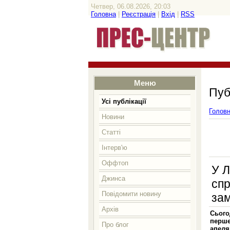
Четвер, 06.08.2026, 20:03
Головна
|
Реєстрація
|
Вхід
|
RSS
Меню
Пуб
Усі публікації
Голов
Новини
Статті
Інтерв'ю
Оффтоп
У Л
Джинса
спр
Повідомити новину
за
Архів
Сього
перш
Про блог
апеля