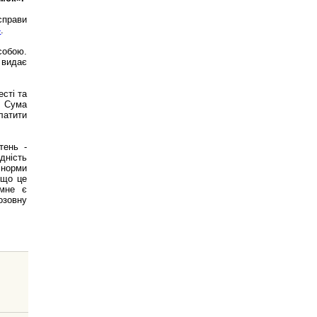
справи
»
.
собою.
 видає
сті та
. Сума
латити
тень -
дність
 норми
 що це
 мне є
озовну