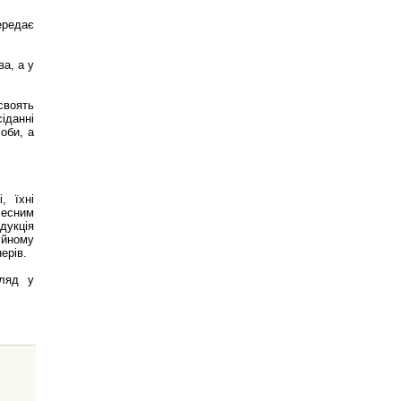
ередає
ва, а у
своять
іданні
оби, а
, їхні
чесним
дукція
ійному
нерів.
гляд у