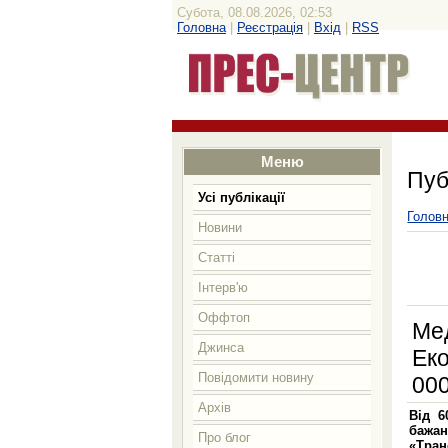
Субота, 08.08.2026, 02:53
Головна
|
Реєстрація
|
Вхід
|
RSS
Меню
Пуб
Усі публікації
Голов
Новини
Статті
Інтерв'ю
Оффтоп
Мед
Джинса
Еко
Повідомити новину
000
Архів
Від 6
бажа
Про блог
«Тран