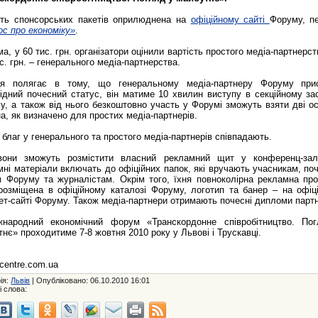
сть спонсорських пакетів оприлюднена на
офіційному сайті
Форуму, п
ос про економіку»
.
а, у 60 тис. грн. організатори оцінили вартість простого медіа-партнерст
с. грн. – генерального медіа-партнерства.
ця полягає в тому, що генеральному медіа-партнеру Форуму при
відний почесний статус, він матиме 10 хвилин виступу в секційному зас
у, а також від нього безкоштовно участь у Форумі зможуть взяти дві ос
а, як визначено для простих медіа-партнерів.
благ у генерального та простого медіа-партнерів співпадають.
вони зможуть розмістити власний рекламний щит у конференц-залі
мні матеріали включать до офіційних папок, які вручають учасникам, по
м Форуму та журналістам. Окрім того, їхня повноколірна рекламна про
розміщена в офіційному каталозі Форуму, логотип та банер – на офіц
нет-сайті Форуму. Також медіа-партнери отримають почесні дипломи парт
народний економічний форум «Транскордонне співробітництво. По
нє» проходитиме 7-8 жовтня 2010 року у Львові і Трускавці.
centre.com.ua
ія:
Львів
| Опубліковано: 06.10.2010 16:01
і слова: