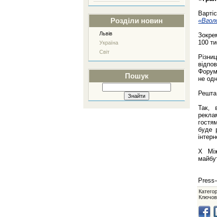
Варті
«Вгол
Розділи новин
Львів
Зокрем
100 ти
Україна
Світ
Різни
відпо
Форум
Пошук
не одн
Решта 
Так, 
рекла
гостя
буде 
інтер
Х Між
майбут
Press-
Категор
Ключов