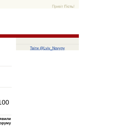
Привіт
Гість
!
Твіти @Lviv_Novyny
100
иявили
оруму