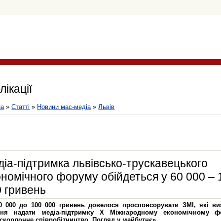
лікації
на
»
Статті
»
Новини мас-медіа
»
Львів
іа-підтримка львівсько-трускавецького
номічного форуму обійдеться у 60 000 – 
 гривень
0 000 до 100 000 гривень довелося проспонсорувати ЗМІ, які в
ння надати медіа-підтримку Х Міжнародному економічному ф
скордонне співробітництво. Погляд у майбутнє».