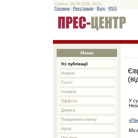
Субота, 08.08.2026, 04:51
Головна
|
Реєстрація
|
Вхід
|
RSS
Меню
Усі публікації
Єв
Новини
(ві
Статті
Інтерв'ю
У су
Оффтоп
Неза
Джинса
Повідомити новину
«Пр
Архів
Ми 
Про блог