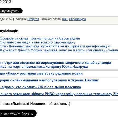
2.2013
яди: 2852 | Рубрика:
Оффтоп
| Ключові слова:
гімн
,
Євромайдан
публікації:
Opogode.ua склав прогноз погоди на Євромайдані
Онлайн-трансляція з львівського Євромайдану
Отар Довженко закликав журналістів не поширювати дезінформацію
Журналіст Данило Мокрик закликав колег не піарити «регіоналів» (оновл
т» отримав ліцензію на вирощування медичного канабісу: медіа
ись на жарт співвласника холдингу Юрка Назарука
діо «Люкс» розігнали львівську редакцію новин
грарні онлайн-видання найпопулярніші в Україні. Рейтинг
 відомо, хто очолить ZIK після зміни власника
ського закликали зібрати РНБО через зміну власника телеканалу ZI
е читає
«Львівські Новини»
, той москаль ;)