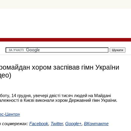
ромайдан хором заспівав гімн України
део)
боту, 14 грудня, увечері двісті тисяч людей на Майдані
лежності в Києві виконали хором Державний гімн України.
ес-Центр»
в соцмережах:
Facebook
,
Twitter
,
Google+
,
ВКонтакте