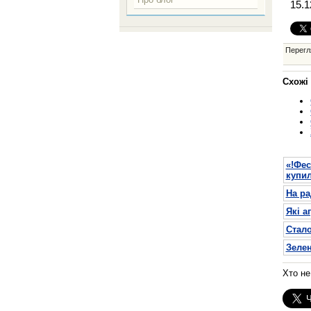
15.1
Перегл
Схожі 
«!Фес
купил
На ра
Які а
Стало
Зелен
Хто н