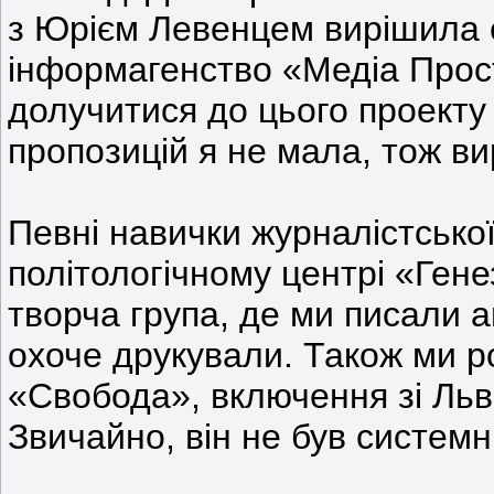
з Юрієм Левенцем вирішила 
інформагенство «Медіа Прост
долучитися до цього проекту 
пропозицій я не мала, тож в
Певні навички журналістсько
політологічному центрі «Гене
творча група, де ми писали ан
охоче друкували. Також ми р
«Свобода», включення зі Льв
Звичайно, він не був системн