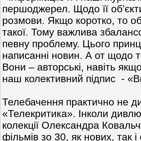
першоджерел. Щодо її об’єкти
розмови. Якщо коротко, то об
такої. Тому важлива збаланс
певну проблему. Цього прин
написанні новин. А от щодо те
Вони – авторські, навіть якщ
наш колективний підпис - «В
Телебачення практично не д
«Телекритика». Інколи дивлю
колекції Олександра Ковальч
фільмів зо 30, як нових, так