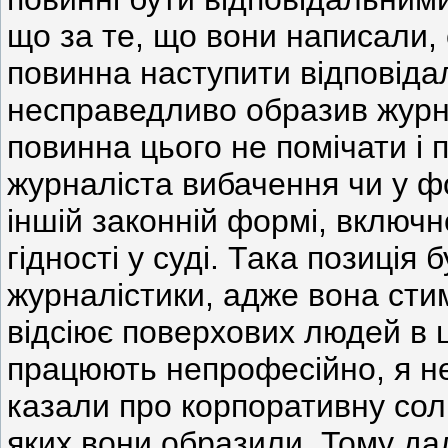
що за те, що вони написали,
повинна наступити відповіда
несправедливо образив журна
повинна цього не помічати і 
журналіста вибачення чи у фо
іншій законній формі, включн
гідності у суді. Така позиція
журналістики, адже вона сти
відсіює поверхових людей в ц
працюють непрофесійно, я не 
казали про корпоративну солі
яких вони образили. Тому дале