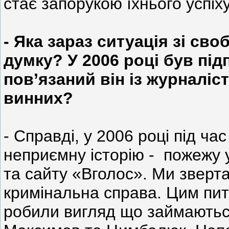
стає запорукою їхнього успіх
- Яка зараз ситуація зі св
думку? У 2006 році був підп
пов’язаний він із журналіс
винних?
- Справді, у 2006 році під ча
неприємну історію - пожежу 
та сайту «Вголос». Ми зверта
кримінальна справа. Цим пи
робили вигляд що займаються,