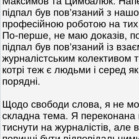
Максимов та Цимбалюк. Напев
підпал був пов’язаний з наш
професійною роботою на тих 
По-перше, не маю доказів, п
підпал був пов’язаний із вз
журналістським колективом т
котрі теж є людьми і серед я
порядні.
Щодо свободи слова, я не мож
складна тема. Я переконана 
тиснути на журналістів, але
повинні бути відповідальними