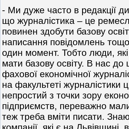
- Ми дуже часто в редакції д
що журналістика – це ремесло
повинен здобути базову освіт
написання повідомлень тощо,
один момент. Тобто люди, які
мати базову освіту. В нас до
фахової економічної журналіст
на факультеті журналістики ц
непростий з точки зору еконо
підприємств, переважно малий
теж треба вміти писати. Зна
компанії, які є на Львівщині,