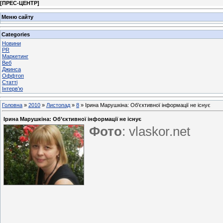
[
ПРЕС-ЦЕНТР
]
Меню сайту
Categories
Новини
PR
Маркетинг
Веб
Джинса
Оффтоп
Статті
Інтерв'ю
Головна
»
2010
»
Листопад
»
8
» Ірина Марушкіна: Об’єктивної інформації не існує
Ірина Марушкіна: Об’єктивної інформації не існує
Фото
: vlaskor.net