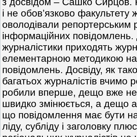
з досвідом – Сашко Сирцов.
і не обов’язково факультету 
оволодівали репортерським 
інформаційних повідомлень. 
журналістики приходять журна
елементарною методикою на
повідомлень. Досвіду, як так
багатьох журналістів вчимо 
робили вперше, дещо вже не 
швидко змінюється, а дещо ак
що повідомлення має бути на
ліду, субліду і заголовку плю