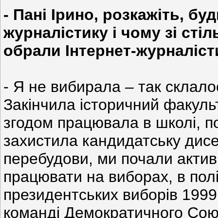
- Пані Ірино, розкажіть, бу
журналістику і чому зі сті
обрали Інтернет-журналіст
- Я не вибирала – так склалос
Закінчила історичний факульт
згодом працювала в школі, по
захистила кандидатську дисе
перебудови, ми почали актив
працювати на виборах, в полі
президентських виборів 1999
команді Демократичного Союзу