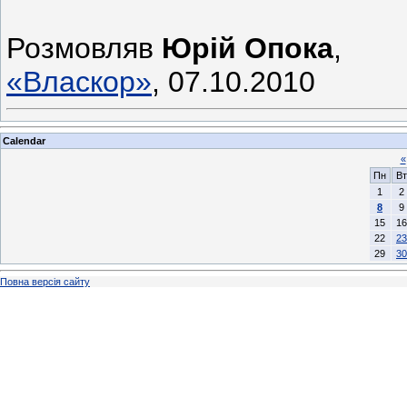
Розмовляв
Юрій Опока
,
«Власкор»
, 07.10.2010
Calendar
«
Пн
Вт
1
2
8
9
15
16
22
23
29
30
Повна версія сайту