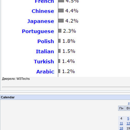
Джерело: W3Techs
Calendar
«
Пн
Вт
4
5
11
12
18
19