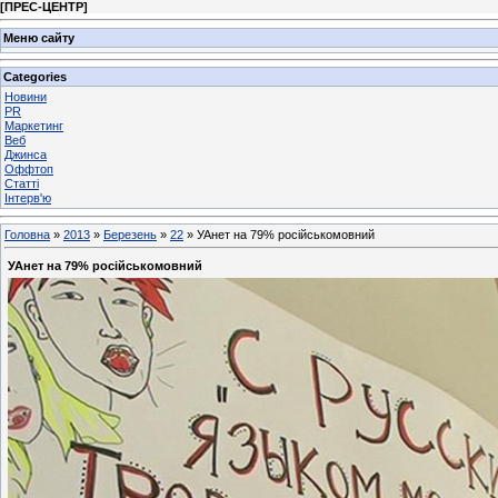
[
ПРЕС-ЦЕНТР
]
Меню сайту
Categories
Новини
PR
Маркетинг
Веб
Джинса
Оффтоп
Статті
Інтерв'ю
Головна
»
2013
»
Березень
»
22
» УАнет на 79% російськомовний
УАнет на 79% російськомовний