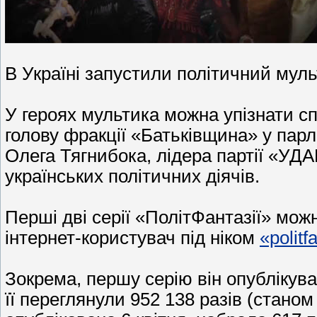
В Україні запустили політичний муль
У героях мультика можна упізнати с
голову фракції «Батьківщина» у пар
Олега Тягнибока, лідера партії «УДА
українських політичних діячів.
Перші дві серії «ПолітФантазії» мож
інтернет-користувач під ніком
«politf
Зокрема, першу серію він опублікував
її переглянули 952 138 разів (станом н