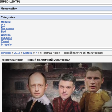
[
ПРЕС-ЦЕНТР
]
Меню сайту
Categories
Новини
PR
Маркетинг
Веб
Джинса
Оффтоп
Статті
Інтерв'ю
Головна
»
2013
»
Квітень
»
7
» «ПолітФантазії» — новий політичний мультсеріал
«ПолітФантазії» — новий політичний мультсеріал