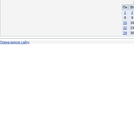
Пн
Вт
1
2
8
9
15
16
22
23
29
30
Повна версія сайту