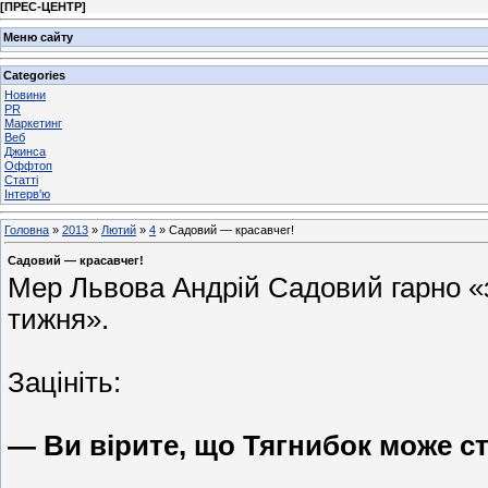
[
ПРЕС-ЦЕНТР
]
Меню сайту
Categories
Новини
PR
Маркетинг
Веб
Джинса
Оффтоп
Статті
Інтерв'ю
Головна
»
2013
»
Лютий
»
4
» Садовий — красавчег!
Садовий — красавчег!
Мер Львова Андрій Садовий гарно «з
тижня».
Зацініть:
— Ви вірите, що Тягнибок може с